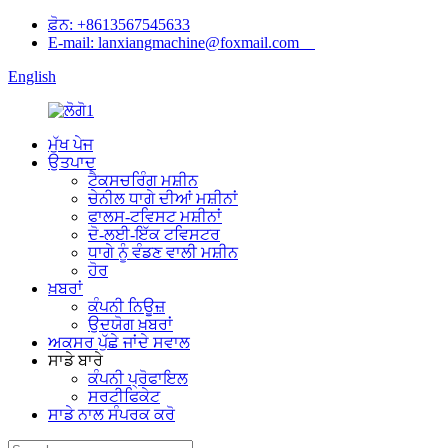
ਫ਼ੋਨ: +8613567545633
E-mail: lanxiangmachine@foxmail.com
English
ਮੁੱਖ ਪੇਜ
ਉਤਪਾਦ
ਟੈਕਸਚਰਿੰਗ ਮਸ਼ੀਨ
ਚੇਨੀਲ ਧਾਗੇ ਦੀਆਂ ਮਸ਼ੀਨਾਂ
ਫਾਲਸ-ਟਵਿਸਟ ਮਸ਼ੀਨਾਂ
ਦੋ-ਲਈ-ਇੱਕ ਟਵਿਸਟਰ
ਧਾਗੇ ਨੂੰ ਵੰਡਣ ਵਾਲੀ ਮਸ਼ੀਨ
ਹੋਰ
ਖ਼ਬਰਾਂ
ਕੰਪਨੀ ਨਿਊਜ਼
ਉਦਯੋਗ ਖ਼ਬਰਾਂ
ਅਕਸਰ ਪੁੱਛੇ ਜਾਂਦੇ ਸਵਾਲ
ਸਾਡੇ ਬਾਰੇ
ਕੰਪਨੀ ਪ੍ਰੋਫਾਇਲ
ਸਰਟੀਫਿਕੇਟ
ਸਾਡੇ ਨਾਲ ਸੰਪਰਕ ਕਰੋ