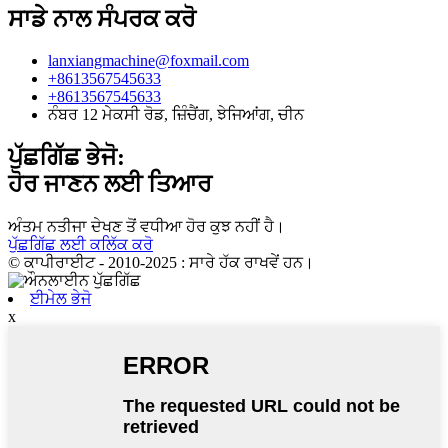
ਸਾਡੇ ਨਾਲ ਸੰਪਰਕ ਕਰੋ
lanxiangmachine@foxmail.com
+8613567545633
+8613567545633
ਨੰਬਰ 12 ਮੇਕਸੀ ਰੋਡ, ਜ਼ਿੰਚੈਂਗ, ਝੇਜਿਆਂਗ, ਚੀਨ
ਪੁੱਛਗਿੱਛ ਭੇਜੋ:
ਹੋਰ ਜਾਣਨ ਲਈ ਤਿਆਰ
ਅੰਤਮ ਨਤੀਜਾ ਦੇਖਣ ਤੋਂ ਵਧੀਆ ਹੋਰ ਕੁਝ ਨਹੀਂ ਹੈ।
ਪੁੱਛਗਿੱਛ ਲਈ ਕਲਿੱਕ ਕਰੋ
© ਕਾਪੀਰਾਈਟ - 2010-2025 : ਸਾਰੇ ਹੱਕ ਰਾਖਵੇਂ ਹਨ।
ਈਮੇਲ ਭੇਜੋ
x